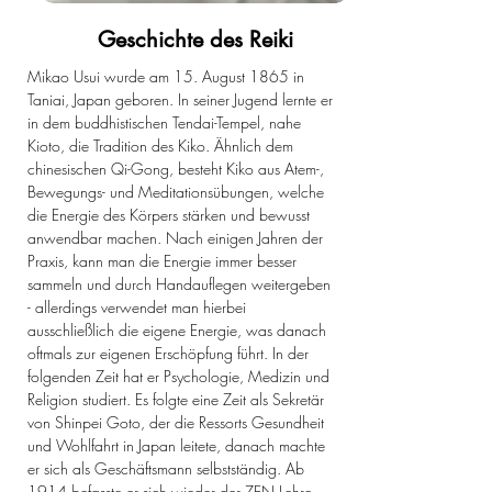
Geschichte des Reiki
Mikao Usui wurde am 15. August 1865 in
Taniai, Japan geboren. In seiner Jugend lernte er
in dem buddhistischen Tendai-Tempel, nahe
Kioto, die Tradition des Kiko. Ähnlich dem
chinesischen Qi-Gong, besteht Kiko aus Atem-,
Bewegungs- und Meditationsübungen, welche
die Energie des Körpers stärken und bewusst
anwendbar machen. Nach einigen Jahren der
Praxis, kann man die Energie immer besser
sammeln und durch Handauflegen weitergeben
- allerdings verwendet man hierbei
ausschließlich die eigene Energie, was danach
oftmals zur eigenen Erschöpfung führt. In der
folgenden Zeit hat er Psychologie, Medizin und
Religion studiert. Es folgte eine Zeit als Sekretär
von Shinpei Goto, der die Ressorts Gesundheit
und Wohlfahrt in Japan leitete, danach machte
er sich als Geschäftsmann selbstständig. Ab
1914 befasste er sich wieder der ZEN Lehre