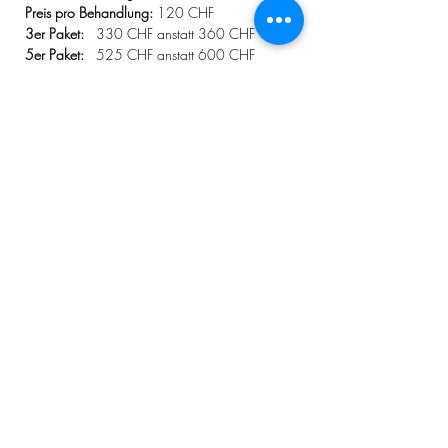
Preis pro Behandlung:
120 CHF
3er Paket:
330 CHF anstatt 360 CHF
5er Paket:
525 CHF anstatt 600 CHF
(Pakete sind übertragbar)
Termine per Anfrage buchen.
Fernbehandlung ist im Aufbau!
Bei dringendem Bedarf bitte melden.
Terminbuchung