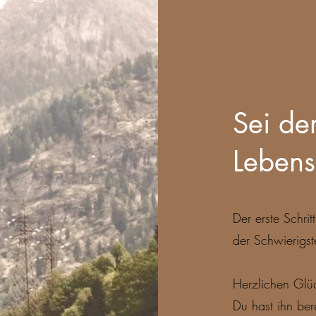
Sei de
Lebens
Der erste Schrit
der Schwierigst
Herzlichen Gl
Du hast ihn ber