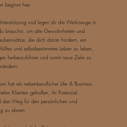
n beginnt hier.
Unterstützung und legen dir die Werkzeuge in
du brauchst, um alte Gewohnheiten und
ubenssätze, die dich daran hindern, ein
rfülltes und selbstbestimmtes Leben zu leben,
en herbeizuführen und somit neue Ziele zu
verändern.
i hat als nebenberuflicher Life- & Business
ielen Klienten geholfen, ihr Potenzial
nd den Weg für den persönlichen und
olg zu ebnen.