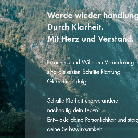
Werde wieder handlung
Durch Klarheit.
Mit Herz und Verstand.
Erkenntnis und Wille zur Veränderung
sind die ersten Schritte Richtung
Glück und Erfolg.
Schaffe Klarheit und verändere
nachhaltig dein Leben.
Entwickle deine Persönlichkeit und stei
deine Selbstwirksamkeit.