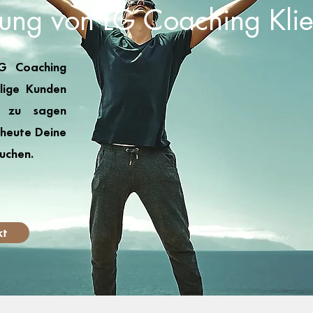
rung von LG Coaching Kli
G Coaching
lige Kunden
t zu sagen
 heute Deine
uchen.
kt