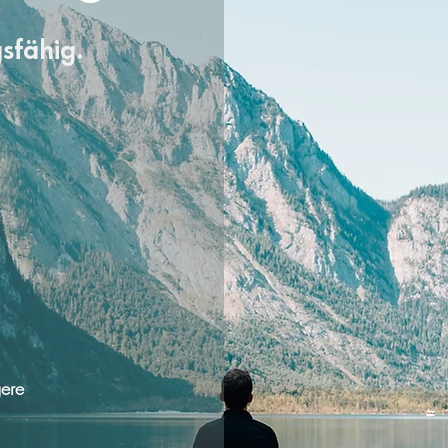
sfähig.
gere