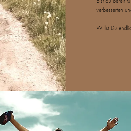
Bist du bereit 
verbesserten u
Willst Du endli