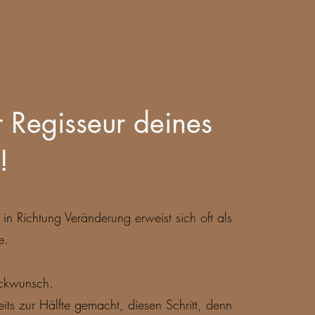
r Regisseur deines
!
t in Richtung Veränderung erweist sich oft als
e.
ückwunsch.
eits zur Hälfte gemacht, diesen Schritt, denn